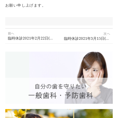
お願い申し上げます。
投
前へ
次へ
臨時休診2021年2月22日(月)のお知らせ
稿
臨時休診2021年3月15日(月)のお知らせ
前
次
ナ
の
の
ビ
投
投
ゲ
稿:
稿:
ー
シ
ョ
ン