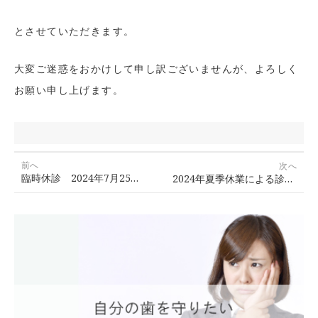
とさせていただきます。
大変ご迷惑をおかけして申し訳ございませんが、よろしく
お願い申し上げます。
投
前へ
次へ
臨時休診 2024年7月25日(木)のお知らせ
稿
2024年夏季休業による診療時間変更のご案内
前
次
ナ
の
の
ビ
投
投
ゲ
稿:
稿:
ー
シ
ョ
ン